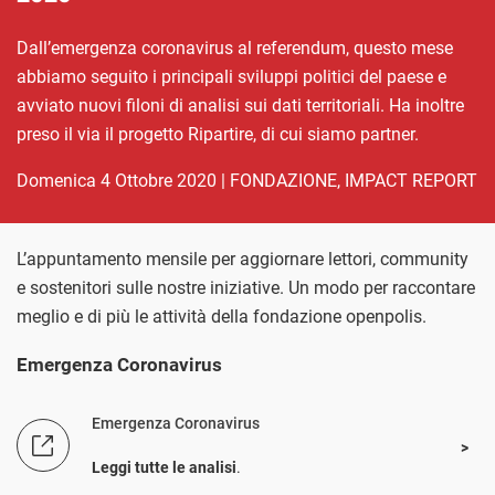
Dall’emergenza coronavirus al referendum, questo mese
abbiamo seguito i principali sviluppi politici del paese e
avviato nuovi filoni di analisi sui dati territoriali. Ha inoltre
preso il via il progetto Ripartire, di cui siamo partner.
domenica 4 Ottobre 2020
|
FONDAZIONE
,
IMPACT REPORT
L’appuntamento mensile per aggiornare lettori, community
e sostenitori sulle nostre iniziative. Un modo per raccontare
meglio e di più le attività della fondazione openpolis.
Emergenza Coronavirus
Emergenza Coronavirus
Leggi tutte le analisi
.