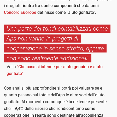
i rifugiati
rientra tra quelle componenti che da anni
Concord Euorope
definisce come "aiuto gonfiato".
Una parte dei fondi contabilizzati come
Aps non vanno in progetti di
cooperazione in senso stretto, oppure
non sono realmente addizionali.
Vai a
"Che cosa si intende per aiuto genuino e aiuto
gonfiato"
Con analisi più approfondite si potrà poi valutare se e
quanto pesano sul totale dell'Aps le altre voci dell'aiuto
gonfiato. Al momento comunque è bene tenere presente
che
il 9,4% delle risorse che rendicontiamo come
cooperazione in realtà sono destinate all'accoglienza.