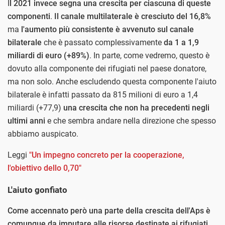
I
l 2021 invece segna una crescita per ciascuna di queste
componenti
.
Il canale multilaterale è cresciuto del 16,8%
ma
l'aumento più consistente è avvenuto sul canale
bilaterale
che è passato complessivamente
da 1 a 1,9
miliardi di euro (+89%)
. In parte, come vedremo, questo è
dovuto alla componente dei rifugiati nel paese donatore,
ma non solo. Anche escludendo questa componente l'aiuto
bilaterale è infatti passato da 815 milioni di euro a 1,4
miliardi (+77,9)
una crescita che non ha precedenti negli
ultimi anni
e che sembra andare nella direzione che spesso
abbiamo auspicato.
Leggi
"Un impegno concreto per la cooperazione,
l'obiettivo dello 0,70"
L'aiuto gonfiato
Come accennato però una parte della crescita dell'Aps è
comunque da imputare alle risorse destinate ai rifugiati