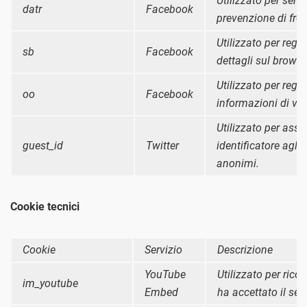
Utilizzato per servi
datr
Facebook
prevenzione di frod
Utilizzato per regis
sb
Facebook
dettagli sul brows
Utilizzato per regis
oo
Facebook
informazioni di ver
Utilizzato per ass
guest_id
Twitter
identificatore agli 
anonimi.
Cookie tecnici
Cookie
Servizio
Descrizione
YouTube
Utilizzato per ricor
im_youtube
Embed
ha accettato il ser