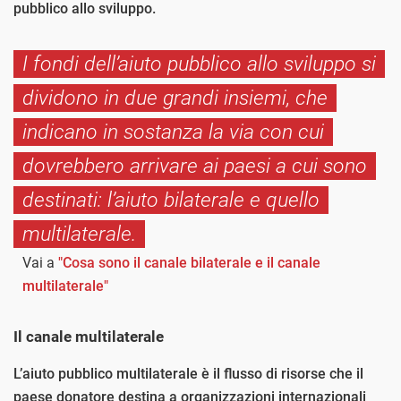
pubblico allo sviluppo.
I fondi dell’aiuto pubblico allo sviluppo si
dividono in due grandi insiemi, che
indicano in sostanza la via con cui
dovrebbero arrivare ai paesi a cui sono
destinati: l’aiuto bilaterale e quello
multilaterale.
Vai a
"Cosa sono il canale bilaterale e il canale
multilaterale"
Il canale multilaterale
L’aiuto pubblico multilaterale è il flusso di risorse che il
paese donatore destina a organizzazioni internazionali