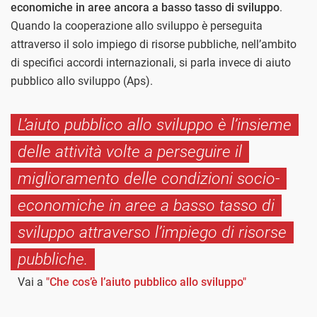
economiche in aree ancora a basso tasso di sviluppo
.
Quando la cooperazione allo sviluppo è perseguita
attraverso il solo impiego di risorse pubbliche, nell’ambito
di specifici accordi internazionali, si parla invece di aiuto
pubblico allo sviluppo (Aps).
L’aiuto pubblico allo sviluppo è l’insieme
delle attività volte a perseguire il
miglioramento delle condizioni socio-
economiche in aree a basso tasso di
sviluppo attraverso l’impiego di risorse
pubbliche.
Vai a
"Che cos’è l’aiuto pubblico allo sviluppo"