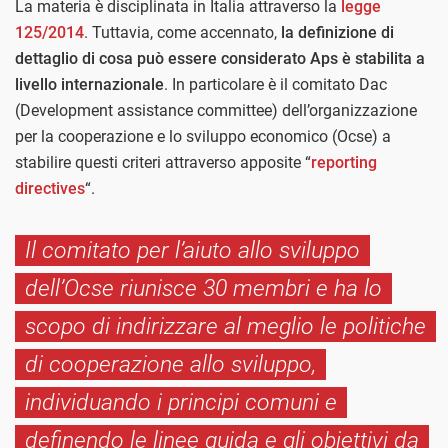
La materia è disciplinata in Italia attraverso la
legge
125/2014
. Tuttavia, come accennato,
la definizione di
dettaglio di cosa può essere considerato Aps è stabilita a
livello internazionale
. In particolare è il comitato Dac
(Development assistance committee) dell’organizzazione
per la cooperazione e lo sviluppo economico (Ocse) a
stabilire questi criteri attraverso apposite “
reporting
directives
“.
Il comitato per l’aiuto allo sviluppo
dell’Ocse riunisce 30 membri e ha lo
scopo di indirizzare al meglio le politiche
di cooperazione allo sviluppo,
individuando i principi comuni e
definendo le linee guida e gli obiettivi da