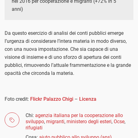
nel 2016 per cooperazione e migranti (+72% in 5
anni)
Da questo esercizio di analisi dei conti pubblici emerge
l’urgenza di considerare l’intera materia in modo diverso,
con una nuova impostazione. Che sia capace di una
visione di insieme e di uno sforzo di apertura dei conti
pubblici, rimuovendo l’attuale frammentazione e la grande
opacità che circonda la materia.
Foto credit:
Flickr Palazzo Chigi
–
Licenza
Chi:
agenzia italiana per la cooperazione allo
sviluppo
,
migranti
,
ministero degli esteri
,
Ocse
,
rifugiati
Cosa:
aiuto pubblico allo sviluppo (aps)
,