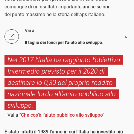
comunque di un risultato importante anche se non
del punto massimo nella storia dell’aps italiano.
Vai a
Il taglio dei fondi per l’aiuto allo sviluppo
.
Nel 2017 l’Italia ha raggiunto l’obiettivo
Intermedio previsto per il 2020 di
destinare lo 0,30 del proprio reddito
nazionale lordo all’aiuto pubblico allo
sviluppo.
Vai a
"Che cos’è l’aiuto pubblico allo sviluppo"
È stato infatti il 1989 l’anno in cui l’Italia ha investito più