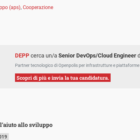
uppo (aps)
,
Cooperazione
DEPP
cerca un/a
Senior DevOps/Cloud Engineer
d
Partner tecnologico di Openpolis per infrastrutture e piattaforme 
Scopri di più e invia la tua candidatura.
 l’aiuto allo sviluppo
2019