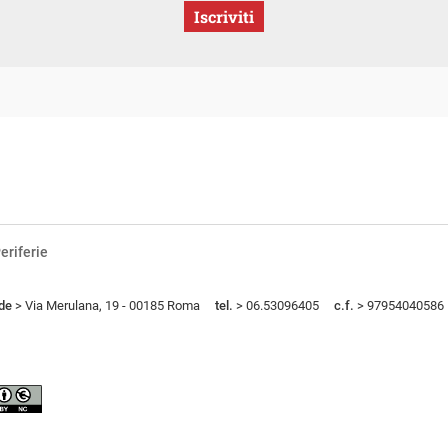
Iscriviti
eriferie
de
> Via Merulana, 19 - 00185 Roma
tel.
> 06.53096405
c.f.
> 97954040586