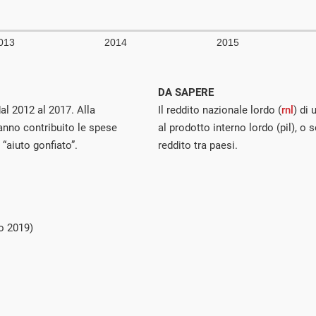
DA SAPERE
dal 2012 al 2017. Alla
Il reddito nazionale lordo (
rnl
) di
hanno contribuito le spese
al prodotto interno lordo (pil), o 
 “aiuto gonfiato”.
reddito tra paesi.
o 2019)