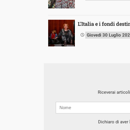
L’Italia e i fondi dest
Giovedì 30 Luglio 20
Riceverai articol
Nome
Cognome
E-
mail
Dichiaro di aver l