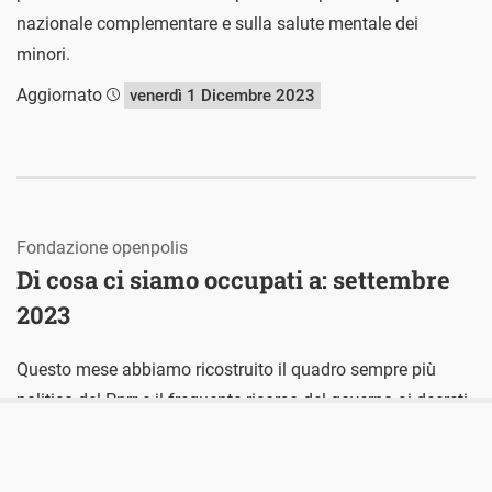
nazionale complementare e sulla salute mentale dei
minori.
Aggiornato
venerdì 1 Dicembre 2023
Fondazione openpolis
Di cosa ci siamo occupati a: settembre
2023
Questo mese abbiamo ricostruito il quadro sempre più
politico del Pnrr e il frequente ricorso del governo ai decreti
legge. Abbiamo poi parlato delle condizioni dei bambini in
un paese in progressivo invecchiamento e dei progressi