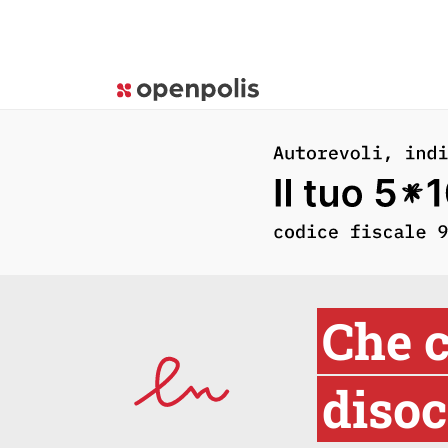
Che c
disoc