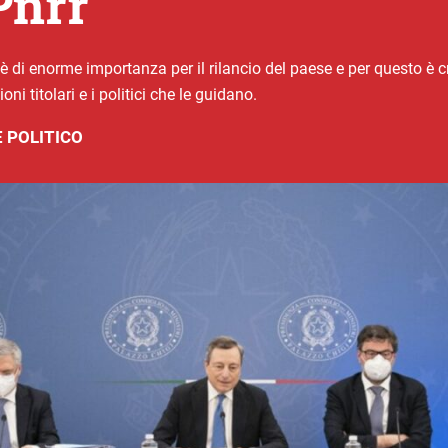
Pnrr
a è di enorme importanza per il rilancio del paese e per questo è
i titolari e i politici che le guidano.
 POLITICO