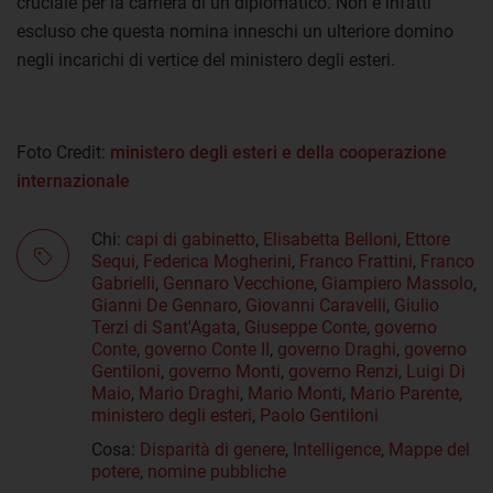
cruciale per la carriera di un diplomatico. Non è infatti
escluso che questa nomina inneschi un ulteriore domino
negli incarichi di vertice del ministero degli esteri.
Foto Credit:
ministero degli esteri e della cooperazione
internazionale
Chi:
capi di gabinetto
,
Elisabetta Belloni
,
Ettore
Sequi
,
Federica Mogherini
,
Franco Frattini
,
Franco
Gabrielli
,
Gennaro Vecchione
,
Giampiero Massolo
,
Gianni De Gennaro
,
Giovanni Caravelli
,
Giulio
Terzi di Sant'Agata
,
Giuseppe Conte
,
governo
Conte
,
governo Conte II
,
governo Draghi
,
governo
Gentiloni
,
governo Monti
,
governo Renzi
,
Luigi Di
Maio
,
Mario Draghi
,
Mario Monti
,
Mario Parente
,
ministero degli esteri
,
Paolo Gentiloni
Cosa:
Disparità di genere
,
Intelligence
,
Mappe del
potere
,
nomine pubbliche