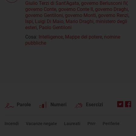
Giulio Terzi di Sant'Agata
,
governo Berlusconi IV
,
governo Conte
,
governo Conte II
,
governo Draghi
,
governo Gentiloni
,
governo Monti
,
governo Renzi
,
Ispi
,
Luigi Di Maio
,
Mario Draghi
,
ministero degli
esteri
,
Paolo Gentiloni
Cosa:
Intelligence
,
Mappe del potere
,
nomine
pubbliche
Parole
Numeri
Esercizi
Incendi
Vacanze negate
Laureati
Pnrr
Periferie