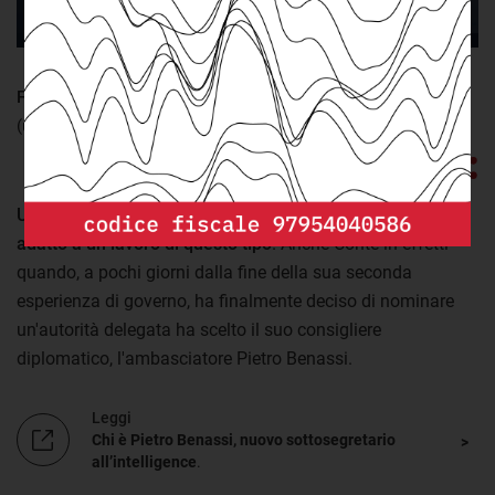
FONTE:
Openpolis
(ultimo aggiornamento: giovedì 13 Maggio 2021)
Un diplomatico di alto rango è certamente un profilo
adatto a un lavoro di questo tipo
. Anche Conte in effetti
quando, a pochi giorni dalla fine della sua seconda
esperienza di governo, ha finalmente deciso di nominare
un'autorità delegata ha scelto il suo consigliere
diplomatico, l'ambasciatore Pietro Benassi.
Leggi
Chi è Pietro Benassi, nuovo sottosegretario
all’intelligence
.