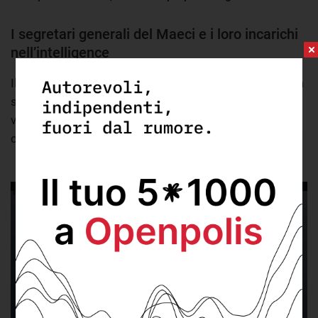
I segretari generali del Maeci e i loro incarichi
nell’intelligence
Il segretario generale del ministero degli esteri sembra
star diventando un ruolo di punta tra cui scegliere i
vertici dell'intelligence, in particolare per i governi
cosiddetti "tecnici".
Questo contenuto è ospitato da una terza parte. Mostrando il
contenuto esterno accetti i
termini e condizioni
di
flourish.studio.
Accetta
Accetta e salva preferenza