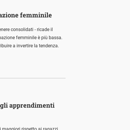
upazione femminile
enere consolidati - ricade il
upazione femminile è più bassa.
ibuire a invertire la tendenza.
egli apprendimenti
 maggiori rispetto ai ragazzi.