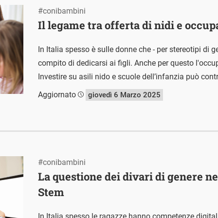
#conibambini
Il legame tra offerta di nidi e occ
In Italia spesso è sulle donne che - per stereotipi di g
compito di dedicarsi ai figli. Anche per questo l'occ
Investire su asili nido e scuole dell’infanzia può contr
Aggiornato
giovedì 6 Marzo 2025
#conibambini
La questione dei divari di genere n
Stem
In Italia spesso le ragazze hanno competenze digitali