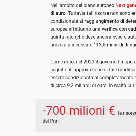
Nell’ambito del piano europeo
Next gen
di euro
. Tuttavia tali risorse non sono 
condizionate al
raggiungimento di deter
europee effettuano una
verifica con ca
quinta rata (che deve ancora essere autor
arriverà a incassare
113,5 miliardi di eu
Come noto, nel 2023 il governo ha oper
seguito all’approvazione di tale modific
essere condizionata al completamento d
di circa 9,2 miliardi di euro. In realtà
la r
-700 milioni €
le risor
del Pnrr.