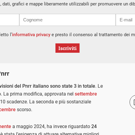
i, dati, grafici e mappe liberamente utilizzabili per promuovere un di
etto l’
informativa privacy
e presto il consenso al trattamento dei mi
Iscriviti
Pnrr
visioni del Pnrr italiano sono state 3 in totale
. Le
. La prima modifica, approvata nel
settembre
di 10 scadenze. La seconda e più sostanziale
icembre
scorso.
mente
a maggio 2024, ha invece riguardato
24
è stata l’esigenza di attuare alternative migliori