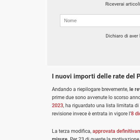
Riceverai articol
Nome
Cognome
E-
mail
Dichiaro di aver l
I nuovi importi delle rate del 
Andando a riepilogare brevemente,
le re
prime due sono avvenute lo scorso anno
2023
, ha riguardato una lista limitata 
revisione invece è entrata in vigore l’
8 d
La terza modifica,
approvata definitiva
misure
. Per 23 di queste la motivazione 