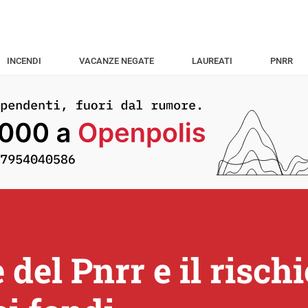
INCENDI
VACANZE NEGATE
LAUREATI
PNRR
 del Pnrr e il risch