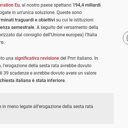
eration Eu
, al nostro paese spettano
194,4 miliardi
erogate in un’unica soluzione. Queste sono
minati traguardi e obiettivi
su cui le istituzioni
denza semestrale
. A seguito del versamento della
izzato dal consiglio dell’Unione europea) l’Italia
ro
.
ato una
significativa revisione
del Pnrr italiano. In
a, l’erogazione della sesta rata avrebbe dovuto
i 39 scadenze e avrebbe dovuto avere un valore
ichiesta italiana è stata inferiore
.
se in meno legate all’erogazione della sesta rata