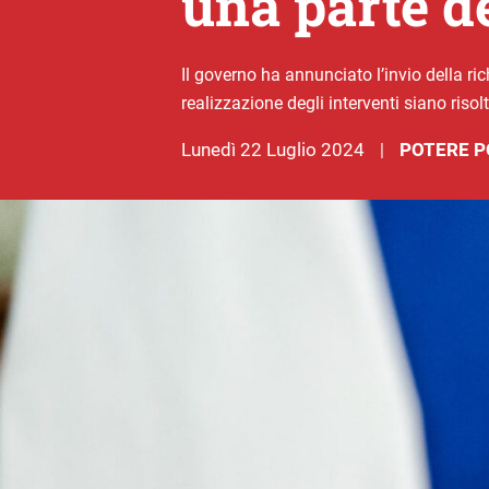
una parte d
Il governo ha annunciato l’invio della ri
realizzazione degli interventi siano risolt
lunedì 22 Luglio 2024
POTERE P
|