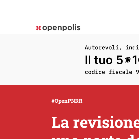
#OpenPNRR
La revisione