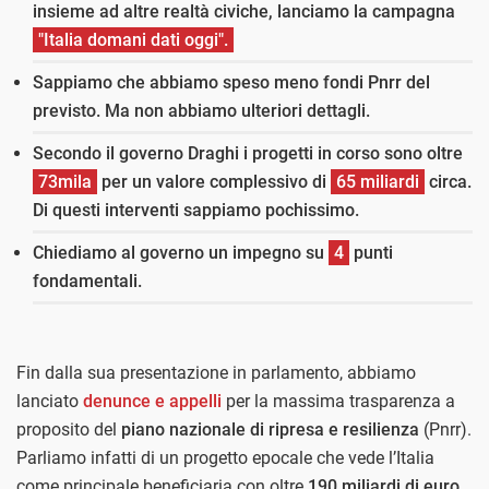
insieme ad altre realtà civiche, lanciamo la campagna
"Italia domani dati oggi".
Sappiamo che abbiamo speso meno fondi Pnrr del
previsto. Ma non abbiamo ulteriori dettagli.
Secondo il governo Draghi i progetti in corso sono oltre
73mila
per un valore complessivo di
65 miliardi
circa.
Di questi interventi sappiamo pochissimo.
Chiediamo al governo un impegno su
4
punti
fondamentali.
Fin dalla sua presentazione in parlamento, abbiamo
lanciato
denunce e appelli
per la massima trasparenza a
proposito del
piano nazionale di ripresa e resilienza
(Pnrr).
Parliamo infatti di un progetto epocale che vede l’Italia
come principale beneficiaria con oltre
190 miliardi di euro