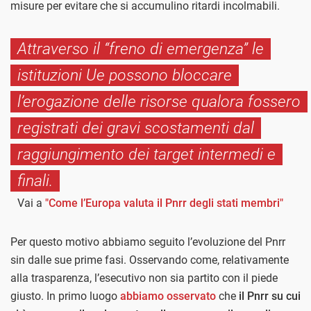
misure per evitare che si accumulino ritardi incolmabili.
Attraverso il “freno di emergenza” le
istituzioni Ue possono bloccare
l’erogazione delle risorse qualora fossero
registrati dei gravi scostamenti dal
raggiungimento dei target intermedi e
finali.
Vai a
"Come l’Europa valuta il Pnrr degli stati membri"
Per questo motivo abbiamo seguito l’evoluzione del Pnrr
sin dalle sue prime fasi. Osservando come, relativamente
alla trasparenza, l’esecutivo non sia partito con il piede
giusto. In primo luogo
abbiamo osservato
che
il Pnrr su cui