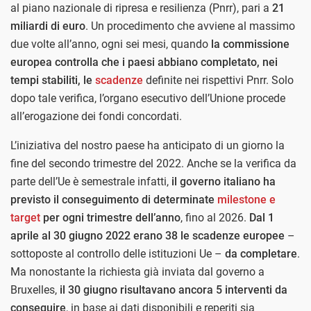
al piano nazionale di ripresa e resilienza (Pnrr), pari a
21
miliardi di euro
. Un procedimento che avviene al massimo
due volte all’anno, ogni sei mesi, quando
la commissione
europea controlla che i paesi abbiano completato, nei
tempi stabiliti, le
scadenze
definite nei rispettivi Pnrr. Solo
dopo tale verifica, l’organo esecutivo dell’Unione procede
all’erogazione dei fondi concordati.
L’iniziativa del nostro paese ha anticipato di un giorno la
fine del secondo trimestre del 2022. Anche se la verifica da
parte dell’Ue è semestrale infatti,
il governo italiano ha
previsto il conseguimento di determinate
milestone e
target
per ogni trimestre dell’anno
, fino al 2026.
Dal 1
aprile al 30 giugno 2022 erano 38 le scadenze europee
–
sottoposte al controllo delle istituzioni Ue –
da completare
.
Ma nonostante la richiesta già inviata dal governo a
Bruxelles,
il 30 giugno risultavano ancora 5 interventi da
conseguire
, in base ai dati disponibili e reperiti sia