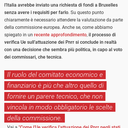
l’Italia avrebbe inviato una richiesta di fondi a Bruxelles
senza avere i requisiti per farlo
. Su questo punto
chiaramente è necessario attendere la valutazione da parte
della commissione europea. Anche se, come abbiamo
spiegato in un
recente approfondimento
,
il processo di
verifica Ue sull’attuazione dei Pnrr si conclude in realtà
con una decisione che sembra più politica, in capo al voto
dei commissari, che tecnica
.
Il ruolo del comitato economico e
finanziario è più che altro quello di
fornire un parere tecnico, che non
vincola in modo obbligatorio le scelte
della commissione.
Vai a
"Come l’Ue verifica l’attuazione dei Pnrr negli stati