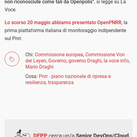
non riconosciute come tali da Openpolis
“, si legge su La
Voce.
Lo scorso 20 maggio abbiamo presentato OpenPNRR
, la
prima piattaforma italiana di monitoraggio indipendente
sul Pnrr.
Chi:
Commissione europea
,
Commissione Von
der Leyen
,
Governo
,
governo Draghi
,
la voce info
,
Mario Draghi
Cosa:
Pnrr - piano nazionale di ripresa e
resilienza
,
trasparenza
DEPP
cerca un/a
Senior DevOps/Cloud