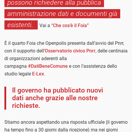
possono richiedere alla pubblica
amministrazione dati e documenti già
esistenti.
Vai a
“Che cos’è il Foia”
È il quarto Foia che Openpolis presenta dall’avvio del Pnrr,
con il supporto dell’
Osservatorio civico Pnrr
, delle centinaia
di organizzazioni aderenti alla
campagna
#DatiBeneComune
e con l’assistenza dello
studio legale
E-Lex
.
Il governo ha pubblicato nuovi
dati anche grazie alle nostre
richieste.
Stiamo ancora aspettando una risposta ufficiale (il governo
ha tempo fino a 30 giorni dalla ricezione) ma nei giorni