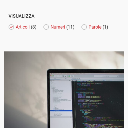
VISUALIZZA
Articoli
(8)
Numeri
(11)
Parole
(1)