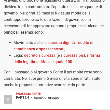
Al livello di produzione legislativa questi 2 anni si possono
dividere in un confronto tra l'operato delle due squadre di
governo. Nei primi 15 mesi si è vissuta molta della
contrapposizione tra le due fazioni di governo, che
cercavano di far approvare ognuno i propri testi. Alcuni dei
principali esempi sono:
Movimento 5 stelle:
decreto dignità
,
reddito di
cittadinanza
e
spazzacorrotti
;
Lega:
decreto sicurezza
(e
sicurezza bis
),
riforma
della legittima difesa
e
quota 100
.
Con il passaggio al governo Conte II poi molte cose sono
cambiate. Nei suoi primi 6 mesi di vita sono infatti state
poche le proposte normative avanzate da parte
dell'esecutivo.
Questo semestre si è infatti incentrato su
PROSSIMA PARTE
due testi principali.
PARTE 4 > I cambi di gruppo