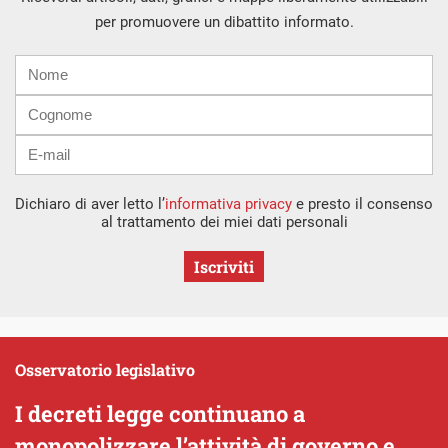
per promuovere un dibattito informato.
Nome
Cognome
E-
mail
Dichiaro di aver letto l’
informativa privacy
e presto il consenso
al trattamento dei miei dati personali
Iscriviti
Osservatorio legislativo
I decreti legge continuano a
monopolizzare l’attività di governo e