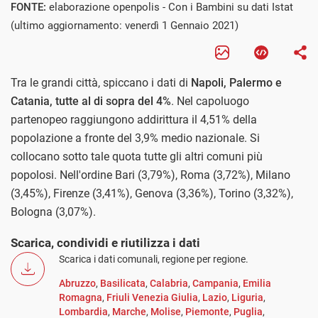
FONTE:
elaborazione openpolis - Con i Bambini su dati Istat
(ultimo aggiornamento: venerdì 1 Gennaio 2021)
Tra le grandi città, spiccano i dati di
Napoli, Palermo e
Catania, tutte al di sopra del 4%
. Nel capoluogo
partenopeo raggiungono addirittura il 4,51% della
popolazione a fronte del 3,9% medio nazionale. Si
collocano sotto tale quota tutte gli altri comuni più
popolosi. Nell'ordine Bari (3,79%), Roma (3,72%), Milano
(3,45%), Firenze (3,41%), Genova (3,36%), Torino (3,32%),
Bologna (3,07%).
Scarica, condividi e riutilizza i dati
Scarica i dati comunali, regione per regione.
Abruzzo
,
Basilicata
,
Calabria
,
Campania
,
Emilia
Romagna
,
Friuli Venezia Giulia
,
Lazio
,
Liguria
,
Lombardia
,
Marche
,
Molise
,
Piemonte
,
Puglia
,