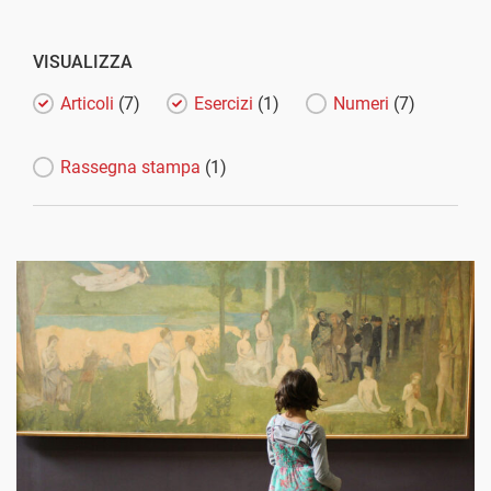
VISUALIZZA
Articoli
(7)
Esercizi
(1)
Numeri
(7)
Rassegna stampa
(1)