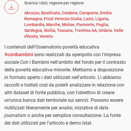
Scarica i dati, regione per regione
Abruzzo
,
Basilicata
,
Calabria
,
Campania
,
Emilia
Romagna
,
Friuli Venezia Giulia
,
Lazio
,
Liguria
,
Lombardia
,
Marche
,
Molise
,
Piemonte
,
Puglia
,
Sardegna
,
Sicilia
,
Toscana
,
Trentino AA
,
Umbria
,
Valle
d'Aosta
,
Veneto
I contenuti dell'Osservatorio povertà educativa
#conibambini
sono realizzati da openpolis con l'impresa
sociale Con i Bambini nell'ambito del fondo per il contrasto
della povertà educativa minorile. Mettiamo a disposizione
in formato aperto i dati utilizzati nell'articolo. Li abbiamo
raccolti e trattati così da poterli analizzare in relazione con
altri dataset di fonte pubblica, con l'obiettivo di creare
un'unica banca dati territoriale sui servizi. Possono essere
riutilizzati liberamente per analisi, iniziative di
data
journalism
o anche per semplice consultazione. La fonte
dei dati utilizzati per l'articolo è demo.Istat.