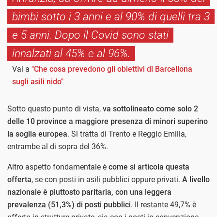
bimbi sotto i 3 anni e al 90% di quelli tra 3
e 5 anni. Dopo il Covid sono stati
innalzati al 45% e al 96%.
Vai a
"Che cosa prevedono gli obiettivi di Barcellona
sugli asili nido"
Sotto questo punto di vista,
va sottolineato come solo 2
delle 10 province a maggiore presenza di minori superino
la soglia europea
. Si tratta di Trento e Reggio Emilia,
entrambe al di sopra del 36%.
Altro aspetto fondamentale è
come si articola questa
offerta
, se con posti in asili pubblici oppure privati.
A livello
nazionale è piuttosto paritaria, con una leggera
prevalenza (51,3%) di posti pubblici
. Il restante 49,7% è