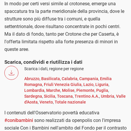
In modo per certi versi simile al crotonese, emerge una
spaccatura tra la parte meridionale della provincia, dove le
strutture sono più diffuse tra i comuni, e quella
settentrionale, dove risultano concentrate in pochi centri.
Ma il dato di fondo, tanto per Crotone che per Caserta, è
l'offerta limitata rispetto alla forte presenza di minori in
queste aree.
Scarica, condividi e riutilizza i dati
Scarica i dati, regione per regione
Abruzzo
,
Basilicata
,
Calabria
,
Campania
,
Emilia
Romagna
,
Friuli Venezia Giulia
,
Lazio
,
Liguria
,
Lombardia
,
Marche
,
Molise
,
Piemonte
,
Puglia
,
Sardegna
,
Sicilia
,
Toscana
,
Trentino A.A.
,
Umbria
,
Valle
d'Aosta
,
Veneto
,
Totale nazionale
I contenuti dell'Osservatorio povertà educativa
#conibambini
sono realizzati da openpolis con l'impresa
sociale Con i Bambini nell'ambito del Fondo per il contrasto