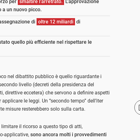
forzo per
smaltire l'arretrato.
L'approvazione
o a un nuovo picco.
'assegnazione di
oltre 12 miliardi
di
tato quello più efficiente nel rispettare le
co nel dibattito pubblico è quello riguardante i
i secondo livello (decreti della presidenza del
ti, direttive eccetera) che servono a definire aspetti
er applicare le leggi. Un “secondo tempo” dell’iter
te misure resterebbero solo sulla carta.
limitare il ricorso a questo tipo di atti,
to-applicative,
sono ancora molti i provvedimenti