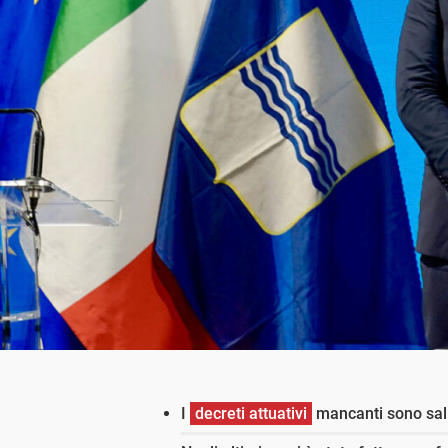
I
decreti attuativi
mancanti sono sali