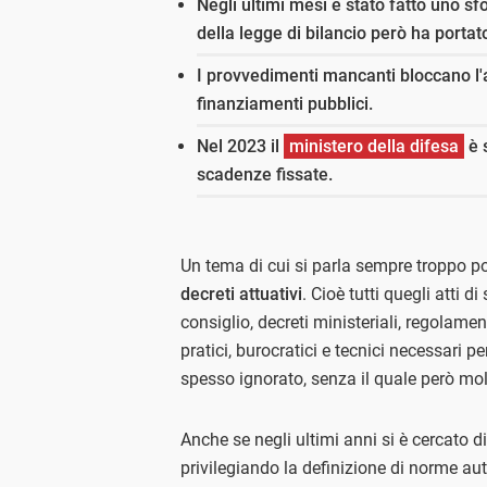
Negli ultimi mesi è stato fatto uno s
della legge di bilancio però ha portat
I provvedimenti mancanti bloccano l
finanziamenti pubblici.
Nel 2023 il
ministero della difesa
è s
scadenze fissate.
Un tema di cui si parla sempre troppo po
decreti attuativi
. Cioè tutti quegli atti d
consiglio, decreti ministeriali, regolamen
pratici, burocratici e tecnici necessari p
spesso ignorato, senza il quale però mol
Anche se negli ultimi anni si è cercato di 
privilegiando la definizione di norme au