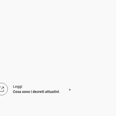
Leggi
Cosa sono i decreti attuativi
.