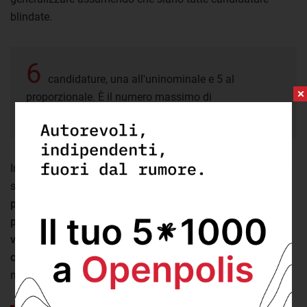
blindate.
6
candidature, una all'uninominale e 5 al
proporzionale. È il numero massimo di
pluricandidature ammesse.
Inoltre il senso delle pluricandidature può variare in modo
significativo.
In alcuni casi infatti si tratta del tentativo, da
pare delle segreterie di partito, di rendere il più sicura
possibile l'elezione di alcuni esponenti
.
In altri invece la
volontà è quella di presentare nel maggior numero di
collegi possibile un nome forte
, in grado di attrarre un
maggior numero di preferenze.