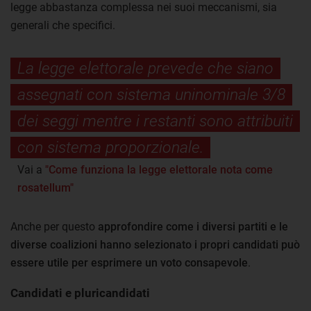
legge abbastanza complessa nei suoi meccanismi, sia
generali che specifici.
La legge elettorale prevede che siano
assegnati con sistema uninominale 3/8
dei seggi mentre i restanti sono attribuiti
con sistema proporzionale.
Vai a
"Come funziona la legge elettorale nota come
rosatellum"
Anche per questo
approfondire come i diversi partiti e le
diverse coalizioni hanno selezionato i propri candidati può
essere utile per esprimere un voto consapevole
.
Candidati e pluricandidati