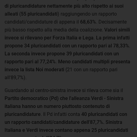
di pluricandidature nettamente più alto rispetto ai suoi
alleati
(
55 pluricandidati
) raggiungendo un rapporto
candidati/candidature di appena il
68,63%
. Decisamente
più basso rispetto alla media della coalizione.
Valori simili
invece si rilevano per Forza Italia e Lega
.
La prima infatti
propone 34 pluricandidati con un rapporto pari al 78,33%
.
La seconda invece propone 39 pluricandidati con un
rapporto pari al 77,24%
.
Meno candidati multipli presenta
invece la lista Noi moderati
(21 con un rapporto pari
all'89,7%).
Guardando al centro-sinistra invece si rileva come sia il
Partito democratico (Pd) che l'alleanza Verdi - Sinistra
italiana hanno un numero piuttosto contenuto di
pluricandidature
. Il Pd infatti conta
40 pluricandidati con
un rapporto candidati/candidature dell'87,7%. Sinistra
Italiana e Verdi invece contano appena 25 pluricandidati