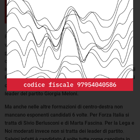
Giorgia Meloni e Silvio Berlusconi
sono candidati in 6 collegi, il
massimo possibile.
Per quanto riguarda il centro-destra, come abbiamo già
visto, è Fratelli d'Italia a presentare la maggior parte delle
pluricandidature. E questo sia per coloro che sono
candidati in 2 o 3 collegi, sia per coloro che si presentano
in ancora più collegi.
Sono ad esempio in 7 gli esponenti di
Fdi con 4 candidature, 2 quelli con 5 candidature e 3 quelli
con 6 candidature
.
Tra questi ultimi ovviamente anche la
leader del partito Giorgia Meloni.
Ma anche nelle altre formazioni di centro-destra non
mancano esponenti candidati 6 volte
.
Per Forza Italia si
tratta di Sivio Berlusconi e di Marta Fascina
.
Per la Lega e
Noi moderati invece non si tratta dei leader di partito
.
Salvini infatti è candidato 4 volte tutte come capolista in