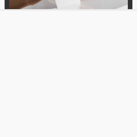
Esercizio #57 |
Lunedì 19 Settembre 2022
Guida alle elezioni 2022: tra
rinnovamento e conservazione
Openpolis ha indagato nome per nome i candidati e le
candidate al nuovo parlamento. Un’analisi di chi si
propone a guidare il paese.