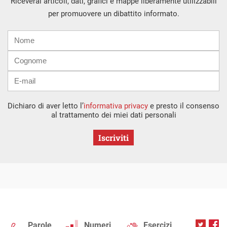
Riceverai articoli, dati, grafici e mappe liberamente utilizzabili
per promuovere un dibattito informato.
Nome
Cognome
E-
mail
Dichiaro di aver letto l’
informativa privacy
e presto il consenso
al trattamento dei miei dati personali
Iscriviti
Parole
Numeri
Esercizi