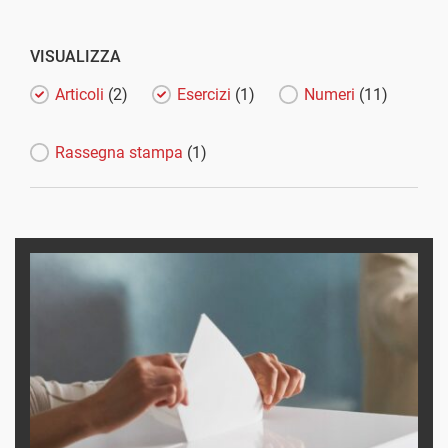
VISUALIZZA
Articoli
(2)
Esercizi
(1)
Numeri
(11)
Rassegna stampa
(1)