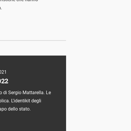
a.
021
022
o di Sergio Mattarella. Le
ica. L'identikit degli
capo dello stato.