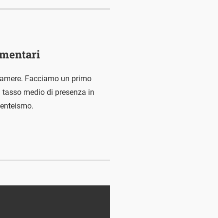
amentari
 camere. Facciamo un primo
Il tasso medio di presenza in
senteismo.