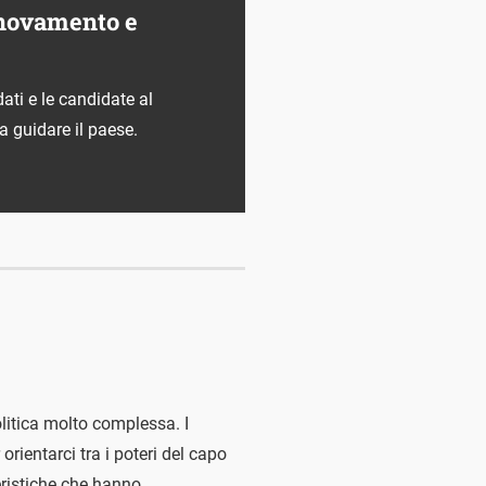
innovamento e
ti e le candidate al
a guidare il paese.
olitica molto complessa. I
orientarci tra i poteri del capo
teristiche che hanno