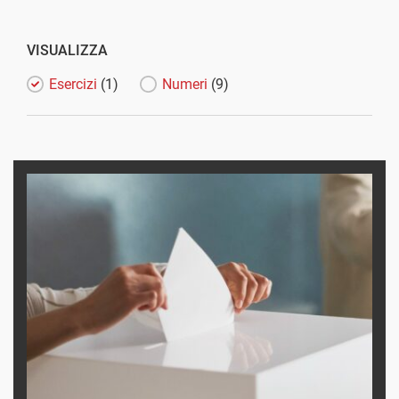
VISUALIZZA
Esercizi
(1)
Numeri
(9)