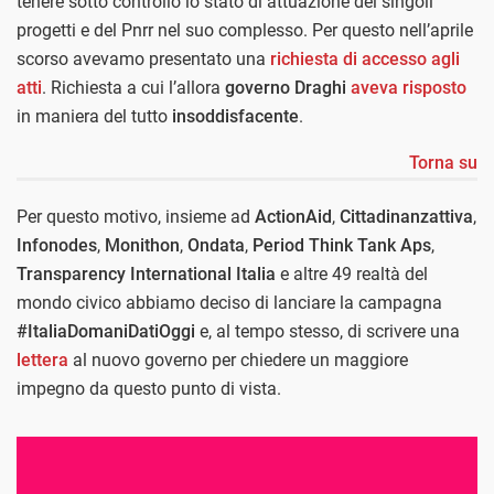
tenere sotto controllo lo stato di attuazione dei singoli
progetti e del Pnrr nel suo complesso. Per questo nell’aprile
scorso avevamo presentato una
richiesta di accesso agli
atti
. Richiesta a cui l’allora
governo Draghi
aveva risposto
in maniera del tutto
insoddisfacente
.
Torna su
Per questo motivo, insieme ad
ActionAid
,
Cittadinanzattiva
,
Infonodes
,
Monithon
,
Ondata
,
Period Think Tank Aps
,
Transparency International Italia
e altre 49 realtà del
mondo civico abbiamo deciso di lanciare la campagna
#ItaliaDomaniDatiOggi
e, al tempo stesso, di scrivere una
lettera
al nuovo governo per chiedere un maggiore
impegno da questo punto di vista.