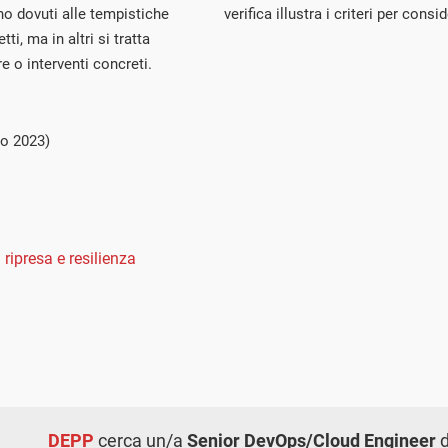
no dovuti alle tempistiche
verifica illustra i criteri per co
ti, ma in altri si tratta
e o interventi concreti.
io 2023)
 ripresa e resilienza
DEPP
cerca un/a
Senior DevOps/Cloud Engineer
d