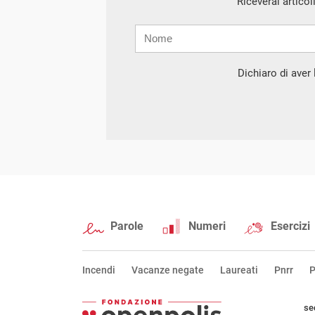
Riceverai articol
Nome
Cognome
E-
mail
Dichiaro di aver l
Parole
Numeri
Esercizi
Incendi
Vacanze negate
Laureati
Pnrr
P
se