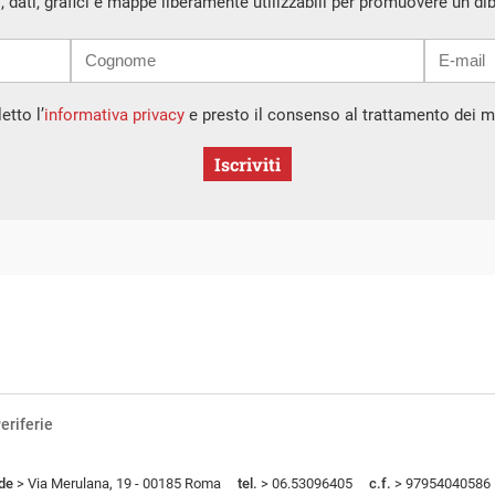
i, dati, grafici e mappe liberamente utilizzabili per promuovere un di
etto l’
informativa privacy
e presto il consenso al trattamento dei mi
Iscriviti
eriferie
de
> Via Merulana, 19 - 00185 Roma
tel.
> 06.53096405
c.f.
> 97954040586