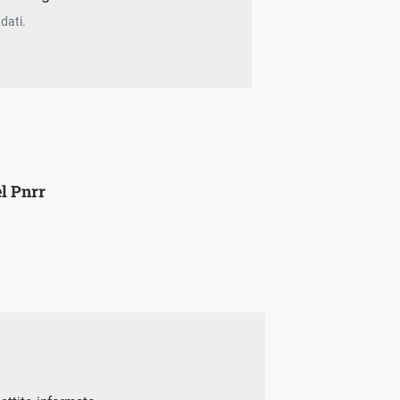
dati.
el Pnrr