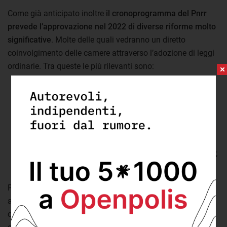
Come già anticipato inoltre
il cronoprogramma del Pnrr
prevede l’approvazione nel 2022 di diverse riforme molto
significative
. Molte delle quali vedranno un diretto
coinvolgimento delle camere attraverso l’adozione di leggi
ordinarie. Tra queste le più rilevanti sono:
la riforma del
codice dei contratti pubblici
(entro
giugno);
la legge sui servizi idrici integrati (entro settembre);
la
riforma del sistema dell’istruzione
(entro
dicembre);
la
legge annuale sulla concorrenza
(entro dicembre);
la riforma della giustizia tributaria (entro dicembre).
Per tutte queste importanti riforme quindi il parlamento
avrà l’opportunità di esprimersi. A questo proposito però,
come ha ricordato anche recentemente il presidente del