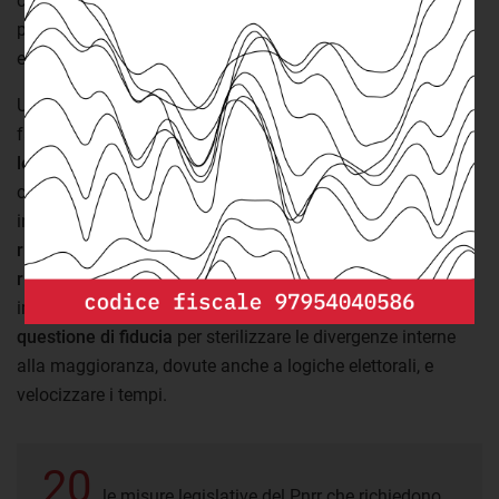
consiglio Mario Draghi, non sono ammessi ritardi. Proprio
perché queste riforme sono inserite nel Pnrr dovranno
entrare in vigore rispettando le scadenze previste.
Un elemento da non sottovalutare considerando anche il
fatto che
ci troviamo a meno di un anno dalla fine della
legislatura
. Qualora questi disegni di legge non
completassero l’iter prima dello scioglimento delle camere
in vista del voto,
queste riforme dovrebbero essere
ripresentate nel prossimo parlamento e la procedura
ricomincerebbe da capo
. Per questo motivo non è
improbabile che il governo faccia un massiccio uso della
questione di fiducia
per sterilizzare le divergenze interne
alla maggioranza, dovute anche a logiche elettorali, e
velocizzare i tempi.
20
le misure legislative del Pnrr che richiedono