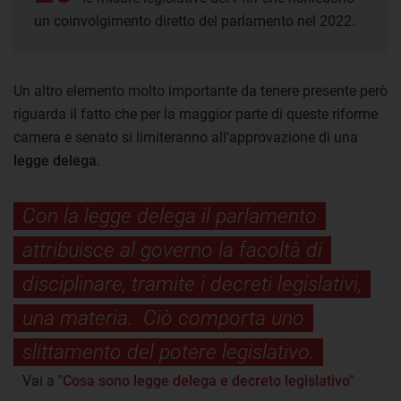
un coinvolgimento diretto del parlamento nel 2022.
Un altro elemento molto importante da tenere presente però
riguarda il fatto che per la maggior parte di queste riforme
camera e senato si limiteranno all’approvazione di una
legge delega
.
Con la legge delega il parlamento
attribuisce al governo la facoltà di
disciplinare, tramite i decreti legislativi,
una materia. Ciò comporta uno
slittamento del potere legislativo.
Vai a
"Cosa sono legge delega e decreto legislativo"