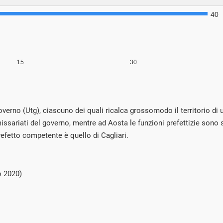
el governo (Utg), ciascuno dei quali ricalca grossomodo il territorio d
ssariati del governo, mentre ad Aosta le funzioni prefettizie sono s
prefetto competente è quello di Cagliari.
o 2020)