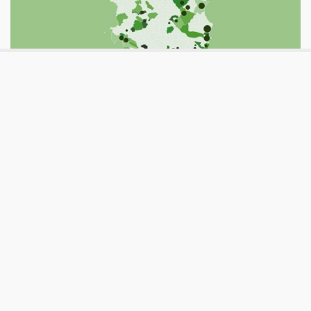
#conibambini
L’impatto del Pnrr sulla povertà
educativa in Sardegna
La vera sfida del Pnrr è ridurre i divari tra i territori, anche
nel contrasto della povertà educativa. Approfondiamo la
situazione attuale in Sardegna e cosa prevede il piano per
la regione su 3 temi: asili nido, nuove scuole e dispersione
scolastica.
Pubblicato
martedì 13 Dicembre 2022