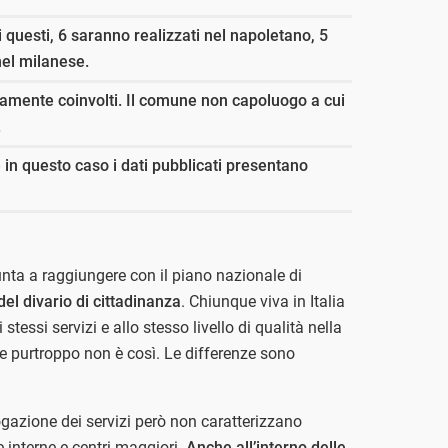
i questi, 6 saranno realizzati nel napoletano, 5
nel milanese.
vamente coinvolti. Il comune non capoluogo a cui
.
in questo caso i dati pubblicati presentano
unta a raggiungere con il piano nazionale di
del divario di cittadinanza
. Chiunque viva in Italia
stessi servizi e allo stesso livello di qualità nella
 purtroppo non è così. Le differenze sono
erogazione dei servizi però non caratterizzano
e interne e centri maggiori.
Anche all’interno delle