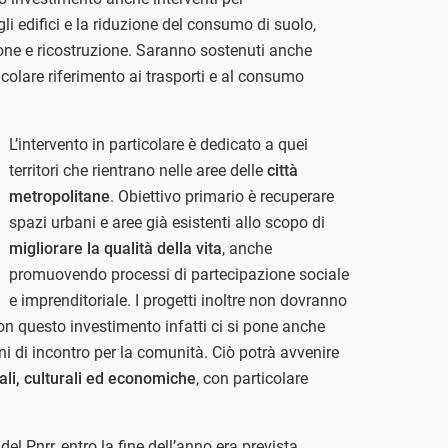
li edifici e la riduzione del consumo di suolo,
one e ricostruzione. Saranno sostenuti anche
icolare riferimento ai trasporti e al consumo
L’intervento in particolare è dedicato a quei
territori che rientrano nelle aree delle
città
metropolitane
. Obiettivo primario è recuperare
spazi urbani e aree già esistenti allo scopo di
migliorare la qualità della vita
, anche
promuovendo processi di partecipazione sociale
e imprenditoriale. I progetti inoltre non dovranno
on questo investimento infatti ci si pone anche
ni di incontro per la comunità. Ciò potrà avvenire
ali, culturali ed economiche
, con particolare
l Pnrr, entro la fine dell’anno era prevista