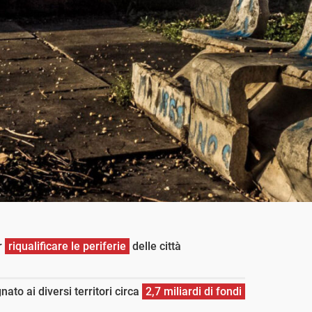
er
riqualificare le periferie
delle città
ato ai diversi territori circa
2,7 miliardi di fondi