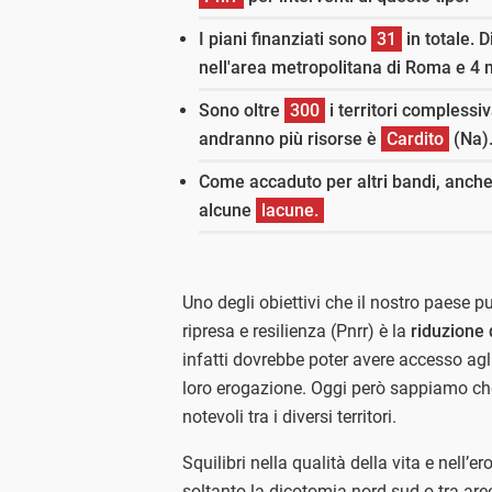
I piani finanziati sono
31
in totale. D
nell'area metropolitana di Roma e 4 
Sono oltre
300
i territori complessi
andranno più risorse è
Cardito
(Na)
Come accaduto per altri bandi, anche 
alcune
lacune.
Uno degli obiettivi che il nostro paese p
ripresa e resilienza (Pnrr) è la
riduzione 
infatti dovrebbe poter avere accesso agli 
loro erogazione. Oggi però sappiamo che
notevoli tra i diversi territori.
Squilibri nella qualità della vita e nell’
soltanto la dicotomia nord-sud o tra are