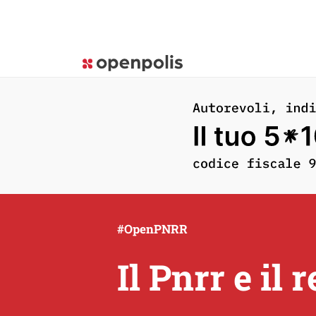
#OpenPNRR
Il Pnrr e il