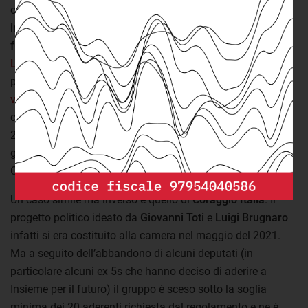
casi possono avere ragioni molto diverse tra loro.
A volte
infatti possono essere dovuti anche ai regolamenti sul
funzionamento delle camere
. Ad esempio, il gruppo di
Liberi e uguali
presente alla camera non avrebbe i numeri
per costituirsi in forma autonoma in base alle
norme
vigenti
. Ma ne è stata autorizzata ugualmente la
costituzione dal presidente
Roberto Fico
nell’aprile del
2018. I suoi appartenenti, che prima facevano parte del
gruppo misto, sono quindi transitati in questa formazione.
Compiendo a tutti gli effetti un cambio di gruppo.
Un caso simile ma inverso è quello di
Coraggio Italia
. Il
progetto politico ideato da
Giovanni Toti
e
Luigi Brugnaro
infatti si era costituito alla camera nel maggio del 2021.
Ma a seguito dell’abbandono di alcuni deputati (in
particolare alcuni ex 5s che hanno deciso di aderire a
Insieme per il futuro) il gruppo è sceso sotto la soglia
minima dei 20 aderenti richiesta dal regolamento e ne è