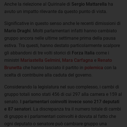
Anche la rielezione al Quirinale di
Sergio Mattarella
ha
avuto un impatto rilevante da questo punto di vista.
Significative in questo senso anche le recenti dimissioni di
Mario Draghi
. Molti parlamentari infatti hanno cambiato
gruppo ancora nelle ultime settimane prima della pausa
estiva. Tra questi, hanno destato particolarmente scalpore
gli abbandoni di tre volti storici di
Forza Italia
come i
ministri
Mariastella Gelmini
,
Mara Carfagna
e
Renato
Brunetta
che hanno lasciato il partito in
polemica
con la
scelta di contribuire alla caduta del governo.
Considerando la legislatura nel suo complesso, i cambi di
gruppo totali sono stati 456 di cui 297 alla camera e 159 al
senato.
I parlamentari coinvolti invece sono 217 deputati
e 87 senatori
. La discrepanza tra il numero totale di cambi
di gruppo e i parlamentari coinvolti è dovuta al fatto che
ogni deputato o senatore può cambiare gruppo una