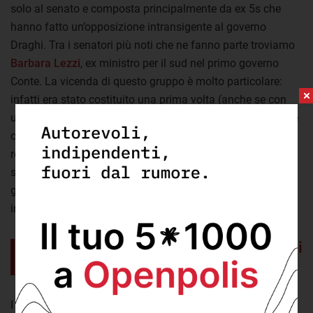
solo al senato e composta principalmente da ex 5s che
hanno fatto un’opposizione intransigente al governo
Draghi. Tra i senatori più noti che ne fanno parte troviamo
Barbara Lezzi
, ex ministro per il sud nel primo governo
Conte. La vicenda di questo gruppo è molto particolare:
infatti era stato costituito una prima volta (anche se con
una denominazione diversa) nel gennaio scorso durante le
concitate fasi dell’elezione per il presidente della
repubblica. Ma
venne sciolto dopo solamente un giorno
. I
senatori che vi avevano aderito sono tornati quindi nel
gruppo misto, salvo poi fare nuovamente il percorso
inverso qualche mese dopo.
Sarebbe opportuno valutare i cambi di
gruppo caso per caso.
I cambi di gruppo non sono tutti uguali e a seconda dei