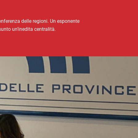
conferenza delle regioni. Un esponente
unto un’inedita centralità.