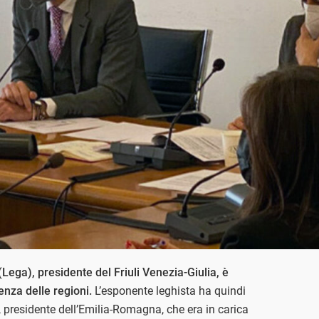
Lega), presidente del Friuli Venezia-Giulia, è
nza delle regioni.
L’esponente leghista ha quindi
, presidente dell’Emilia-Romagna, che era in carica