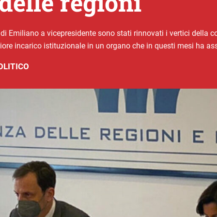
delle regioni
i Emiliano a vicepresidente sono stati rinnovati i vertici della 
iore incarico istituzionale in un organo che in questi mesi ha ass
OLITICO