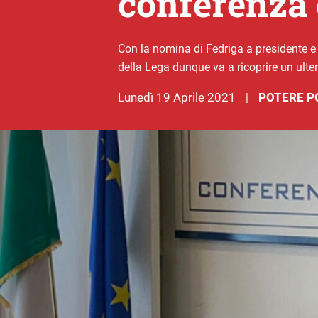
conferenza 
Con la nomina di Fedriga a presidente e d
della Lega dunque va a ricoprire un ulter
lunedì 19 Aprile 2021
POTERE P
|