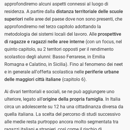
approfondiremo alcuni aspetti connessi al luogo di
residenza. A partire dalla
distanza territoriale delle scuole
superiori
nelle aree del paese dove non sono presenti, che
approfondiremo nel terzo capitolo adottando la
metodologia dei sistemi locali del lavoro. Alle
prospettive
di ragazze e ragazzi nelle aree interne
(con un focus, nel
quinto capitolo, su 2 territori opposti per il rendimento
scolastico degli alunni: Basso Ferrarese, in Emilia
Romagna e Calatino, in Sicilia). Fino al fenomeno dei neet
e in generale all'offerta scolastica nelle
periferie urbane
delle maggiori città italiane
(capitolo 6).
Ai divari territoriali e sociali, se ne può aggiungere uno
ulteriore, legato all'
origine della propria famiglia
. In Italia
circa un adolescente su 12 ha una cittadinanza diversa da
quella italiana. La scelta del percorso di studi successivo
alle medie resta purtroppo ancora molto segmentata tra
ragazzi italiani e stranieri, così come il rischio di