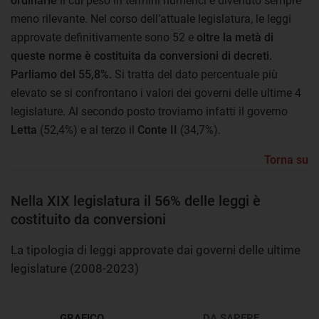
ordinarie
il cui peso in termini numerici è divenuto sempre
meno rilevante. Nel corso dell’attuale legislatura, le leggi
approvate definitivamente sono 52 e
oltre la metà di
queste norme è costituita da conversioni di decreti.
Parliamo del 55,8%.
Si tratta del dato percentuale più
elevato se si confrontano i valori dei governi delle ultime 4
legislature. Al secondo posto troviamo infatti il governo
Letta
(52,4%) e al terzo il
Conte II
(34,7%).
Torna su
Nella XIX legislatura il 56% delle leggi è
costituito da conversioni
La tipologia di leggi approvate dai governi delle ultime
legislature (2008-2023)
GRAFICO
DA SAPERE