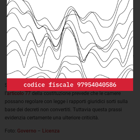
legge 95/2023
relativa alla conversione del
decreto
57/2023
che conteneva norme in materia di enti
locali e attuazione del piano nazionale di ripresa e
resilienza (Pnrr);
il
decreto
per la ricostruzione dell’Emilia Romagna, i
cui effetti sono stati fatti salvi dalla
legge 100/2023
che prevedeva la conversione del
Dl 61/2023
, sempre
relativo all’evento alluvionale ma contenente solo le
misure più urgenti e immediate.
Si tratta di una pratica non del tutto illegittima. Infatti
l’
articolo 77
della costituzione prevede che le camere
possano regolare con legge i rapporti giuridici sorti sulla
base dei decreti non convertiti. Tuttavia questa prassi
evidenzia certamente una ulteriore criticità.
Foto:
Governo
–
Licenza