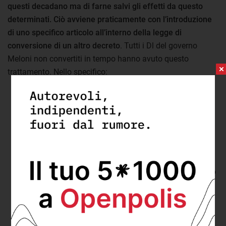
questi decadano ma di farne salvi gli effetti da questo
determinati. Ciò avviene praticamente con l’introduzione
di uno specifico articolo all’interno della legge di
conversione di un altro decreto
. Tutti i Dl del governo
Meloni non convertiti in tempo hanno avuto questo
trattamento. Nello specifico:
il
Dl 179/2022
che conteneva misure per limitare
l’aumento del costo del carburante ma anche per
finanziare la ricostruzione dopo l’alluvione che ha
colpito le Marche è stato abrogato e recuperato dalla
legge 6/2023
che però riguardava la conversione del
decreto aiuti quater
;
Il
Dl 4/2023
che conteneva norme in ambito sanitario
è stato recuperato dalla
legge 14/2023
che
riguardava il
decreto milleproroghe del 2022
;
Il cosiddetto
decreto rigassificatori
(che conteneva
misure anche in altri ambiti) è stato abrogato dalla