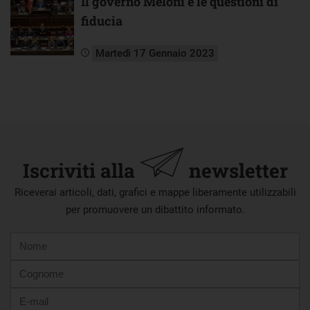
Il governo Meloni e le questioni di
fiducia
Martedì 17 Gennaio 2023
Iscriviti alla
newsletter
Riceverai articoli, dati, grafici e mappe liberamente utilizzabili
per promuovere un dibattito informato.
Nome
Cognome
E-
mail