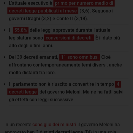
L'attuale esecutivo è
primo per numero medio di
decreti legge pubblicati al mese
(3,6). Seguono i
governi Draghi (3,2) e Conte II (3,18).
Il
55,8%
delle leggi approvate durante l'attuale
legislatura sono
conversioni di decreti.
È il dato più
alto degli ultimi anni.
Dei 39 decreti emanati,
11 sono omnibus.
Cioè
affrontano contemporaneamente temi diversi, anche
molto distanti tra loro.
Il parlamento non è riuscito a convertire in tempo
4
decreti legge
del governo Meloni. Ma ne ha fatti salvi
gli effetti con leggi successive.
In un recente
consiglio dei ministri
il governo Meloni ha
approvato ben
3 distinti decreti legge
(Dl) in una sola