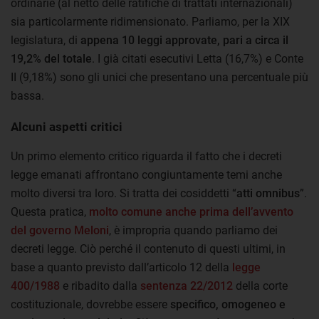
ordinarie (al netto delle ratifiche di trattati internazionali)
sia particolarmente ridimensionato. Parliamo, per la XIX
legislatura, di
appena 10 leggi approvate, pari a circa il
19,2% del totale
. I già citati esecutivi Letta (16,7%) e Conte
II (9,18%) sono gli unici che presentano una percentuale più
bassa.
Alcuni aspetti critici
Un primo elemento critico riguarda il fatto che i decreti
legge emanati affrontano congiuntamente temi anche
molto diversi tra loro. Si tratta dei cosiddetti “
atti omnibus
”.
Questa pratica,
molto comune anche prima dell’avvento
del governo Meloni
, è impropria quando parliamo dei
decreti legge. Ciò perché il contenuto di questi ultimi, in
base a quanto previsto dall’articolo 12 della
legge
400/1988
e ribadito dalla
sentenza 22/2012
della corte
costituzionale, dovrebbe essere
specifico, omogeneo e