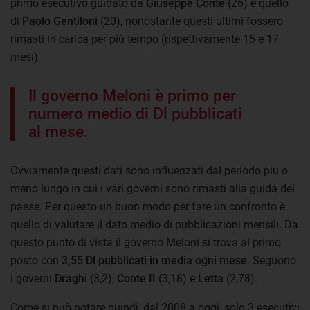
primo esecutivo guidato da
Giuseppe Conte
(26) e quello
di
Paolo Gentiloni
(20), nonostante questi ultimi fossero
rimasti in carica per più tempo (rispettivamente 15 e 17
mesi).
Il governo Meloni è primo per
numero medio di Dl pubblicati
al mese.
Ovviamente questi dati sono influenzati dal periodo più o
meno lungo in cui i vari governi sono rimasti alla guida del
paese. Per questo un buon modo per fare un confronto è
quello di valutare il dato medio di pubblicazioni mensili. Da
questo punto di vista il governo Meloni si trova al primo
posto con
3,55 Dl pubblicati in media ogni mese
. Seguono
i governi
Draghi
(3,2),
Conte II
(3,18) e
Letta
(2,78).
Come si può notare quindi, dal 2008 a oggi, solo 3 esecutivi