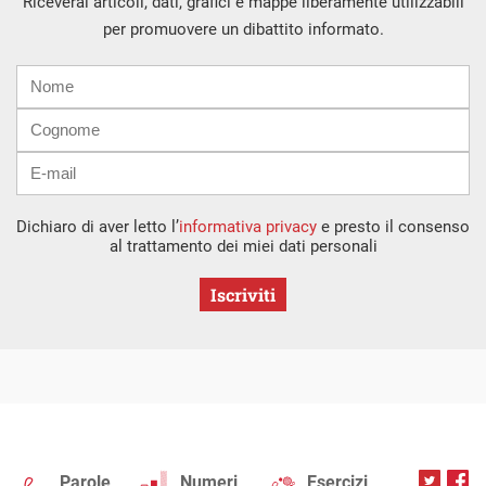
Riceverai articoli, dati, grafici e mappe liberamente utilizzabili
per promuovere un dibattito informato.
Nome
Cognome
E-
mail
Dichiaro di aver letto l’
informativa privacy
e presto il consenso
al trattamento dei miei dati personali
Iscriviti
Parole
Numeri
Esercizi