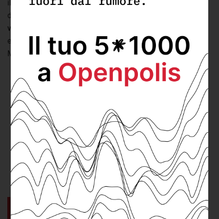
il capo dello stato si è costituito un nuovo gruppo
denominato
Costituzione, ambiente, lavoro - Italia dei
valori
. La nuova formazione era composta, con la sola
eccezione di
Rosellina Sbrana
, da ex esponenti del
Movimento 5 stelle. Si è trattato di:
Barbara Lezzi
;
Elio Lannutti
;
Rosa Silvia Abate
:
Luisa Angrisani
;
Margherita Corrado
;
Mattia Crucioli
;
Fabio Di Micco
;
Bianca Laura Granato
;
Cataldo Mininno
.
Il gruppo Cal istituito e sciolto nel
giro di due giorni.