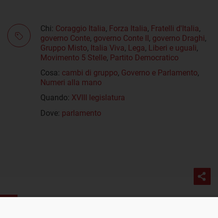
Chi:
Coraggio Italia
,
Forza Italia
,
Fratelli d'Italia
,
governo Conte
,
governo Conte II
,
governo Draghi
,
Gruppo Misto
,
Italia Viva
,
Lega
,
Liberi e uguali
,
Movimento 5 Stelle
,
Partito Democratico
Cosa:
cambi di gruppo
,
Governo e Parlamento
,
Numeri alla mano
Quando:
XVIII legislatura
Dove:
parlamento
PROSSIMO POST
I cambi di gruppo parlamentare nella XVIII
Parole
Numeri
Esercizi