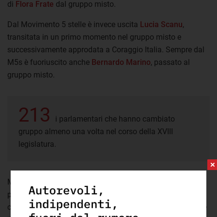
di
Flora Frate
dal gruppo misto.
Dal Movimento 5 stelle è invece uscita
Lucia Scanu
,
transitata in un primo momento nel gruppo misto e
successivamente approdata a Coraggio Italia. Sempre dal
M5s è fuoriuscito anche
Bernardo Marino
, passato al
gruppo misto.
213
i parlamentari che hanno cambiato
gruppo almeno una volta nel corso della XVIII
legislatura.
Ma è al
senato
che in questo periodo sono avvenuti i
passaggi più interessanti. Qui infatti proprio nei giorni in
cui il parlamento era riunito in seduta comune per eleggere