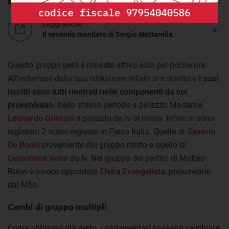
Leggi anche
Il secondo mandato di Sergio Mattarella
.
Questo gruppo però è rimasto attivo solo per poche ore.
All'indomani della sua istituzione infatti si è sciolto e
i suoi
iscritti sono tutti rientrati nelle componenti da cui
provenivano
. Nello stesso periodo a palazzo Madama
Leonardo Grimani
è passato da Iv al misto. Infine si sono
registrati 2 nuovi ingressi in Forza Italia. Quello di
Saverio
De Bonis
proveniente dal gruppo misto e quello di
Gelsomina Vono
da Iv. Nel gruppo del partito di Matteo
Renzi è invece approdata
Elvira Evangelista
, proveniente
dal M5s.
Cambi di gruppo multipli
Come abbiamo già detto, i parlamentari possono cambiare