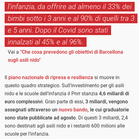
l'infanzia, da offrire ad almeno il 33% dei
bimbi sotto i 3 anni e al 90% di quelli tra 3
e 5 anni. Dopo il Covid sono stati
innalzati al 45% e al 96%.
Vai a
"Che cosa prevedono gli obiettivi di Barcellona
sugli asili nido"
Il
piano nazionale di ripresa e resilienza
si muove in
questo quadro strategico. Sull’investimento per gli asili
nido e le scuole dell’infanzia il Pnrr stanzia
4,6 miliardi di
euro complessivi
. Gran parte di essi,
3 miliardi, vengono
assegnati attraverso un
nuovo bando
, le cui graduatorie
sono state pubblicate ad agosto
. Di questi 3 miliardi, 2,4
sono destinati agli asili nido e i restanti 600 milioni alle
scuole per l’infanzia.