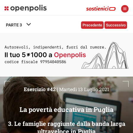
PARTE
3
Precedente
Successivo
Esercizio #42 |
Martedì 13 Luglio 2021
La povertà educativa in Puglia
3. Le famiglie raggiunte dalla banda larga
ultraveloce in Puglia