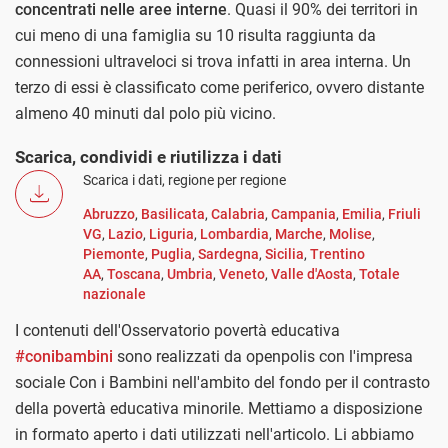
concentrati nelle aree interne
. Quasi il 90% dei territori in
cui meno di una famiglia su 10 risulta raggiunta da
connessioni ultraveloci si trova infatti in area interna. Un
terzo di essi è classificato come periferico, ovvero distante
almeno 40 minuti dal polo più vicino.
Scarica, condividi e riutilizza i dati
Scarica i dati, regione per regione
Abruzzo
,
Basilicata
,
Calabria
,
Campania
,
Emilia
,
Friuli
VG
,
Lazio
,
Liguria
,
Lombardia
,
Marche
,
Molise
,
Piemonte
,
Puglia
,
Sardegna
,
Sicilia
,
Trentino
AA
,
Toscana
,
Umbria
,
Veneto
,
Valle d'Aosta
,
Totale
nazionale
I contenuti dell'Osservatorio povertà educativa
#conibambini
sono realizzati da openpolis con l'impresa
sociale Con i Bambini nell'ambito del fondo per il contrasto
della povertà educativa minorile. Mettiamo a disposizione
in formato aperto i dati utilizzati nell'articolo. Li abbiamo