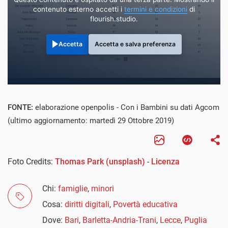
contenuto esterno accetti i
termini e condizioni
di
flourish.studio.
Accetta
Accetta e salva preferenza
FONTE:
elaborazione openpolis - Con i Bambini su dati Agcom
(ultimo aggiornamento: martedì 29 Ottobre 2019)
Foto Credits:
Thomas Park (unsplash)
-
Licenza
Chi:
famiglie
,
minori
Cosa:
diritti digitali
,
Povertà educativa
Dove:
Bari
,
Barletta-Andria-Trani
,
Lecce
,
Puglia