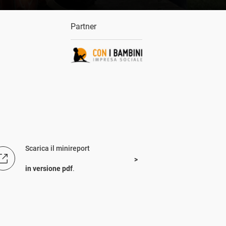
Partner
Scarica il minireport
in versione pdf
.