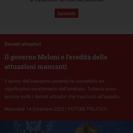
al trattamento dei miei dati personali
Iscriviti
Decreti attuativi
Il governo Meloni e l’eredità delle
attuazioni mancanti
Il lavoro dell’esecutivo uscente ha consentito un
significativo smaltimento dell’arretrato. Tuttavia sono
ancora molti i decreti attuativi che mancano all’appello.
mercoledì 14 Dicembre 2022
|
POTERE POLITICO