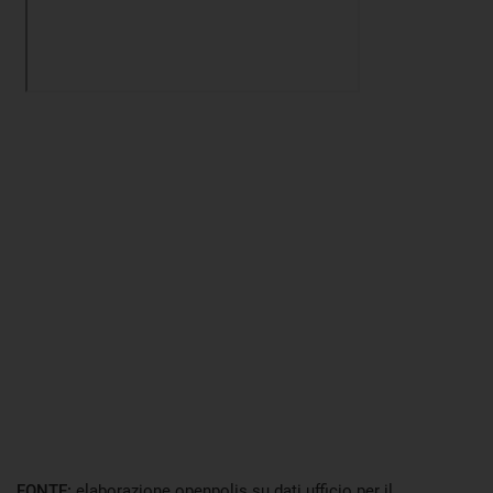
FONTE:
elaborazione openpolis su dati ufficio per il