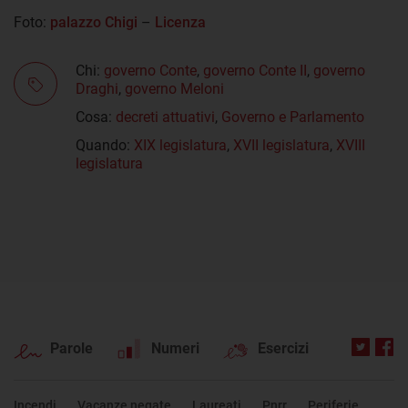
Foto:
palazzo Chigi
–
Licenza
Chi:
governo Conte
,
governo Conte II
,
governo
Draghi
,
governo Meloni
Cosa:
decreti attuativi
,
Governo e Parlamento
Quando:
XIX legislatura
,
XVII legislatura
,
XVIII
legislatura
Parole
Numeri
Esercizi
Incendi
Vacanze negate
Laureati
Pnrr
Periferie