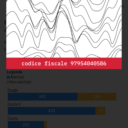
Torna su
Manca all’appello oltre il 20% dei decreti
attuativi
Numero di decreti attuativi pubblicati e mancanti in
base ai governi della XVIII e XIX legislatura