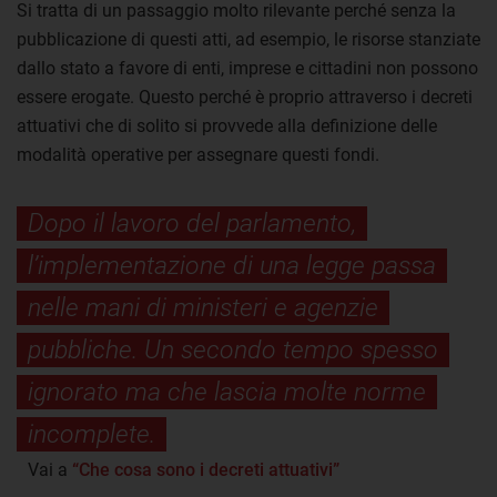
Si tratta di un passaggio molto rilevante perché senza la
pubblicazione di questi atti, ad esempio, le risorse stanziate
dallo stato a favore di enti, imprese e cittadini non possono
essere erogate. Questo perché è proprio attraverso i decreti
attuativi che di solito si provvede alla definizione delle
modalità operative per assegnare questi fondi.
Dopo il lavoro del parlamento,
l’implementazione di una legge passa
nelle mani di ministeri e agenzie
pubbliche. Un secondo tempo spesso
ignorato ma che lascia molte norme
incomplete.
Vai a
“Che cosa sono i decreti attuativi”