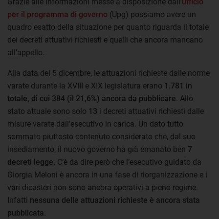
Grazie alle informazioni messe a disposizione dall’
ufficio
per il programma di governo
(Upg) possiamo avere un
quadro esatto della situazione per quanto riguarda il totale
dei decreti attuativi richiesti e quelli che ancora mancano
all’appello.
Alla data del 5 dicembre, le attuazioni richieste dalle norme
varate durante la XVIII e XIX legislatura erano
1.781 in
totale, di cui 384 (il 21,6%) ancora da pubblicare
. Allo
stato attuale sono solo
13
i decreti attuativi richiesti dalle
misure varate dall’esecutivo in carica. Un dato tutto
sommato piuttosto contenuto considerato che, dal suo
insediamento, il nuovo governo ha già emanato ben
7
decreti legge
. C’è da dire però che l’esecutivo guidato da
Giorgia Meloni è ancora in una fase di riorganizzazione e i
vari dicasteri non sono ancora operativi a pieno regime.
Infatti
nessuna delle attuazioni richieste è ancora stata
pubblicata
.