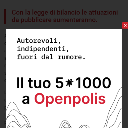
Con la legge di bilancio le attuazioni
da pubblicare aumenteranno.
A questo si deve aggiungere il fatto che entro la fine
dell’anno dovrà essere approvata la
legge di bilancio
. Un
atto che storicamente richiede una grande quantità di
attuazioni. Quella dello scorso anno, ad esempio, ne aveva
richiesti 150. Mentre nell’anno ancora precedente erano
stati 134. Da ciò è lecito attendersi che, a breve, il numero
di attuazioni mancanti subisca una brusca impennata.
L’attuale esecutivo inoltre ha ereditato
371 decreti attuativi
da pubblicare attribuibili ai governi che hanno guidato il
paese nel corso della XVIII legislatura. Nello specifico si
tratta di
21
attuazioni risalenti al primo governo Conte,
70
per il Conte II e
280
per il governo Draghi.