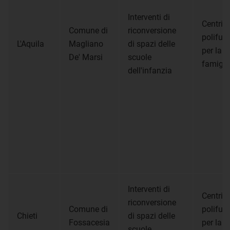
Interventi di
Centri
Comune di
riconversione
polifun
L'Aquila
Magliano
di spazi delle
per la
De' Marsi
scuole
famigli
dell'infanzia
Interventi di
Centri
riconversione
Comune di
polifun
Chieti
di spazi delle
Fossacesia
per la
scuole