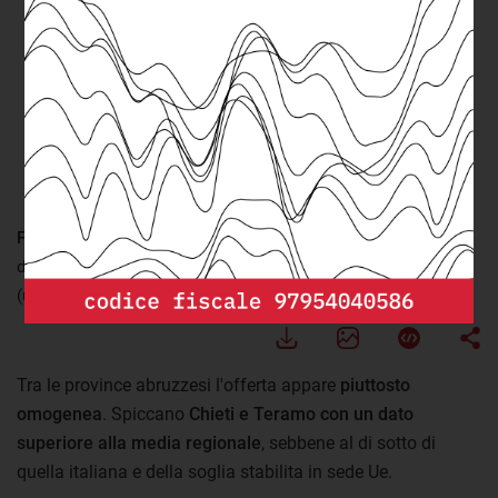
Visualizza
FONTE:
elaborazione openpolis per Osservatorio Abruzzo su
dati Istat
(ultimo aggiornamento: martedì 6 Luglio 2021)
Tra le province abruzzesi l'offerta appare
piuttosto
omogenea
. Spiccano
Chieti e Teramo con un dato
superiore alla media regionale
, sebbene al di sotto di
quella italiana e della soglia stabilita in sede Ue.