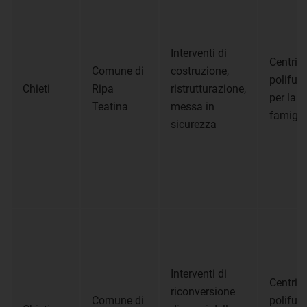
Interventi di
Centri
Comune di
costruzione,
polifun
Chieti
Ripa
ristrutturazione,
per la
Teatina
messa in
famigli
sicurezza
Interventi di
Centri
riconversione
Comune di
polifun