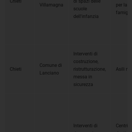
Chieti
di spazi delle
Villamagna
per la
scuole
famigli
dell'infanzia
Interventi di
costruzione,
Comune di
Chieti
ristrutturazione,
Asili ni
Lanciano
messa in
sicurezza
Interventi di
Centri