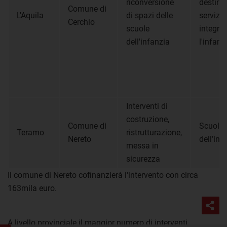
riconversione
destinat
Comune di
L'Aquila
di spazi delle
servizi
Cerchio
scuole
integrat
dell'infanzia
l'infanz
Interventi di
costruzione,
Comune di
Scuole
Teramo
ristrutturazione,
Nereto
dell’inf
messa in
sicurezza
Il comune di Nereto cofinanzierà l'intervento con circa
163mila euro.
A livello provinciale il maggior numero di interventi