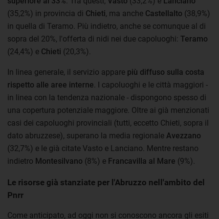
superiore al 33%
. Tra questi,
Vasto
(33,2%) e
Lanciano
(35,2%) in provincia di
Chieti
, ma anche
Castellalto
(38,9%)
in quella di Teramo. Più indietro, anche se comunque al di
sopra del 20%, l'offerta di nidi nei due capoluoghi:
Teramo
(24,4%) e
Chieti
(20,3%).
In linea generale, il servizio appare
più diffuso sulla costa
rispetto alle aree interne
. I capoluoghi e le città maggiori -
in linea con la tendenza nazionale - dispongono spesso di
una copertura potenziale maggiore. Oltre ai già menzionati
casi dei capoluoghi provinciali (tutti, eccetto Chieti, sopra il
dato abruzzese), superano la media regionale
Avezzano
(32,7%) e le già citate Vasto e Lanciano. Mentre restano
indietro
Montesilvano
(8%) e
Francavilla al Mare
(9%).
Le risorse già stanziate per l'Abruzzo nell'ambito del
Pnrr
Come anticipato, ad oggi non si conoscono ancora gli esiti