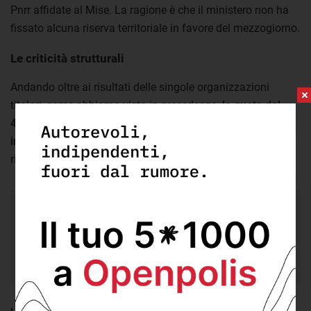
Pnrr affidate al Mise. La ragione è che il ministero non ha
fissato alcuna riserva territoriale in favore del mezzogiorno.
Le criticità strutturali
Andando oltre ai risultati delle singole organizzazioni
titolari, come abbiamo visto in precedenza,
la quota del
40% risulta complessivamente rispettata. Tuttavia, è
importante considerare
due aspetti critici
di questo
risultato.
32,7%
le risorse con destinazione
territoriale, calcolate in base a stime effettuate dagli
enti titolari.