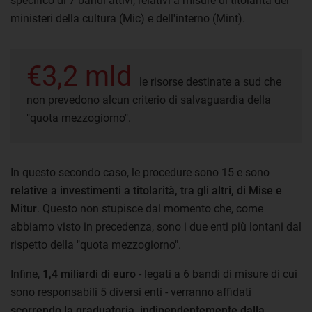
specifico di 7 bandi attivi, relativi a misure di titolarità dei
ministeri della cultura (Mic) e dell'interno (Mint).
€3,2 mld
le risorse destinate a sud che
non prevedono alcun criterio di salvaguardia della
"quota mezzogiorno".
In questo secondo caso, le procedure sono 15 e sono
relative a investimenti a titolarità, tra gli altri, di Mise e
Mitur
. Questo non stupisce dal momento che, come
abbiamo visto in precedenza, sono i due enti più lontani dal
rispetto della "quota mezzogiorno".
Infine,
1,4 miliardi di euro
- legati a 6 bandi di misure di cui
sono responsabili 5 diversi enti - verranno affidati
scorrendo la graduatoria, indipendentemente dalla