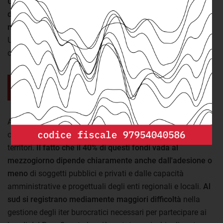
Una parte rilevante quindi, di tutte le risorse con
destinazione territoriale considerate dal Dpcoe
nell'analisi, sono frutto di stime
, non di fondi già ripartiti.
Un aspetto che ovviamente può influenzare di molto il
calcolo della quota mezzogiorno.
Gli enti locali del sud hanno difficoltà
a gestire e aderire ai bandi.
Altra questione è quella relativa alle risorse di investimenti
che, a seguito di
bandi e gare
, vengono distribuite tra i
territori.
Il fatto che il 40% di questi fondi vada al
mezzogiorno dipende chiaramente anche dall'adesione o
meno
di soggetti pubblici e privati e dalle capacità
amministrative e progettuali degli enti regionali e locali.
Al
sud si registrano mediamente maggiori difficoltà
nella
gestione degli iter burocratici necessari per partecipare ai