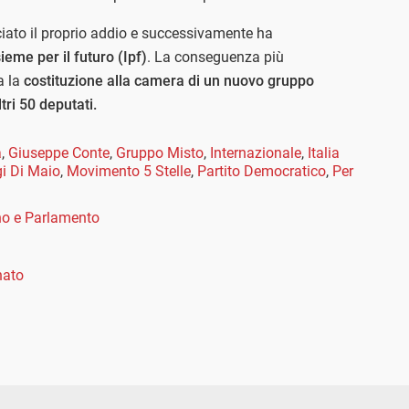
ciato il proprio addio e successivamente ha
ieme per il futuro (Ipf)
. La conseguenza più
a la
costituzione alla camera di un nuovo gruppo
ltri 50 deputati.
a
,
Giuseppe Conte
,
Gruppo Misto
,
Internazionale
,
Italia
gi Di Maio
,
Movimento 5 Stelle
,
Partito Democratico
,
Per
o e Parlamento
nato