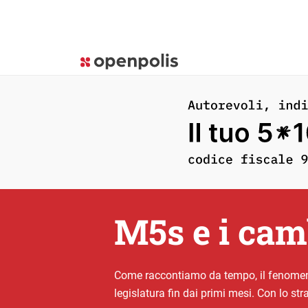
M5s e i cam
Come raccontiamo da tempo, il fenomeno
legislatura fin dai primi mesi. Con lo s