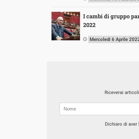
I cambi di gruppo pa
2022
Mercoledì 6 Aprile 202
Riceverai articol
Nome
Cognome
E-
mail
Dichiaro di aver l