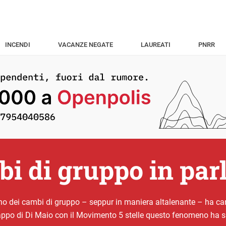
INCENDI
VACANZE NEGATE
LAUREATI
PNRR
bi di gruppo in pa
 dei cambi di gruppo – seppur in maniera altalenante – ha cara
trappo di Di Maio con il Movimento 5 stelle questo fenomeno ha s