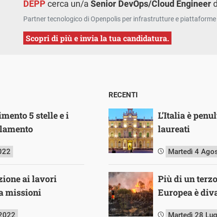
DEPP
cerca un/a
Senior DevOps/Cloud Engineer
d
Partner tecnologico di Openpolis per infrastrutture e piattaforme 
Scopri di più e invia la tua candidatura.
RECENTI
mento 5 stelle e i
L’Italia è pen
rlamento
laureati
022
Martedì 4 Ago
zione ai lavori
Più di un terz
a missioni
Europea è diva
 2022
Martedì 28 Lu