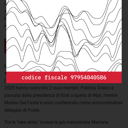
internazionale (Fassino). Con le nomine 2020 è stata
anche confermata Maria Bianca Farina come presidente di
Poste Italiane. Attualmente è sia membro della Fondazione
Italia Cina che di Aspen Institute Italia.
Il legame tra aziende partecipate e
think tank è fortissimo
L'Associazione Civita, presieduta da Gianni Letta, è tra le
strutture censite con più legami con le principali aziende
(pubbliche e private) del paese.
Non a caso le nomine
2020 hanno coinvolto 2 suoi membri: Patrizia Grieco è
passata dalla presidenza di Enel a quella di Mps, mentre
Matteo Del Fante è stato confermato come amministratore
delegato di Poste.
Tra le "new entry" invece la già menzionata Mariana