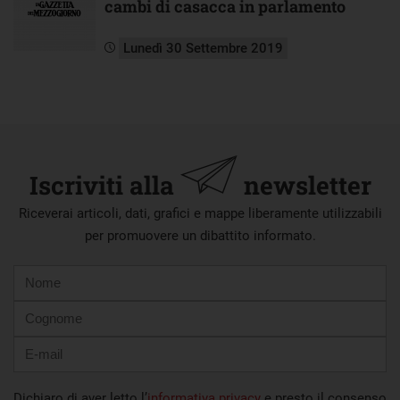
cambi di casacca in parlamento
Lunedì 30 Settembre 2019
Iscriviti alla
newsletter
Riceverai articoli, dati, grafici e mappe liberamente utilizzabili
per promuovere un dibattito informato.
Nome
Cognome
E-
mail
Dichiaro di aver letto l’
informativa privacy
e presto il consenso