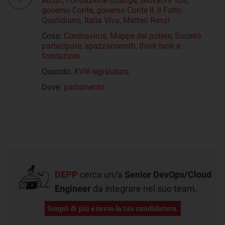
Arcuri
,
Fondazione Change
,
Giovanni Toti
,
governo Conte
,
governo Conte II
,
Il Fatto
Quotidiano
,
Italia Viva
,
Matteo Renzi
Cosa:
Coronavirus
,
Mappe del potere
,
Società
partecipate
,
spazzacorrotti
,
think tank e
fondazioni
Quando:
XVIII legislatura
Dove:
parlamento
DEPP
cerca un/a
Senior DevOps/Cloud
Engineer
da integrare nel suo team.
Scopri di più e invia la tua candidatura.