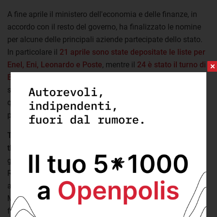
A fine aprile il ministero dell'economia e delle finanze, in
accordo con il resto del governo, ha finalizzato le nomine
per alcune delle principali aziende partecipate dello stato.
In particolare il
21 aprile sono state depositate le liste per
Enel, Eni, Leonardo e Poste
, mentre il
24 è stato il turno di
Banca Monte dei paschi di Siena
. Snodi decisivi per la
sfera istituzionale ed economica del nostro paese, in
quanto coinvolte le più importanti imprese gestiste
pubblicamente.
Tra le personalità coinvolte, 7 figurano come membri di
think tank
. Tra tutti Alessandro Profumo, confermato alla
guida di Leonardo, membro di Italiadecide (Violante),
ResPublica (Belloni) e Symbola (Realacci). Luca Bader,
attuale consigliere proprio di Leonardo, che è passato in
Monte dei Paschi di Siena, fa parte sia del Centro per un
futuro sostenibile (Rutelli) che del Centro studi politica