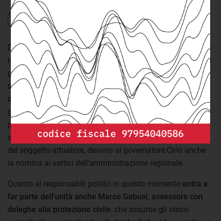
Leggi il
decreto
Dovendo probabilmente prendere atto dei limiti imposti dal
regime di quarantena a cui si è dovuto sottoporre da alcuni
giorni, con questo atto il governatore
Cirio ha anche
delegato le sue funzione di soggetto attuatore a due
dirigenti regionali
. Si tratta di Salvatore Femia, direttore
generale delle opere pubbliche, difesa del suolo e
protezione civile, e di Fabio Aimar direttore generale della
sanità. Entrambi questi dirigenti, oltre al ruolo di delegati
del soggetto attuatore, devono al governatore Cirio anche
la nomina ai vertici dell'amministrazione regionale.
Quanto ai responsabili politici in questo momento
entra a
far parte dell'unità anche Marco Gabusi, assessore con
deleghe alla protezione civile
, che assume gli stessi