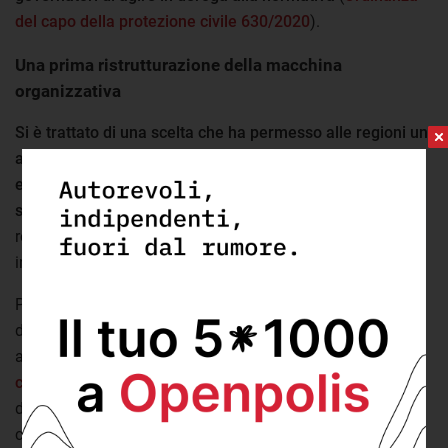
del capo della protezione civile 630/2020
).
Una prima ristrutturazione della macchina
organizzativa
Si è trattato di una scelta che ha permesso alle regioni un
ampio margine di manovra, riconoscendogli il ruolo di
ente più adatto a governare l'emergenza alla luce delle
specificità territoriali
. Tuttavia questa decisione ha anche
reso meno chiara la catena di comando, creando
incertezza sulle competenze attribuite ai vari soggetti.
Per adattare l'unità di crisi già istituita al nuovo quadro
definito a livello nazionale e in particolare in seguito
all'emanazione delle
Misure operative della protezione
civile
, il 6 marzo un nuovo decreto ha ridefinito la struttura
dell'unità di crisi, istituito il comitato tecnico scientifico e
creato nuove figure.